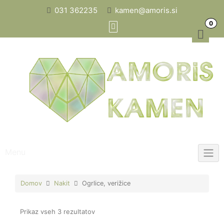
Skip
031 362235
kamen@amoris.si
to
0
content
Menu
Domov
Nakit
Ogrlice, verižice
Prikaz vseh 3 rezultatov