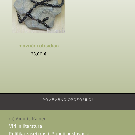
mavrični obsidian
23,00
€
POMEMBNO OPOZORILO!
(c) Amoris Kamen
Viri in literatura
Politika zasebnosti
,
Pogoji poslovanja