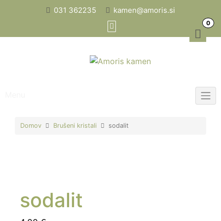
Skip
031 362235
kamen@amoris.si
to
0
content
Menu
Domov
Brušeni kristali
sodalit
sodalit