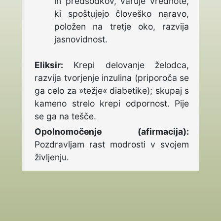
in predsodkov, varuje vrednote,
ki spoštujejo človeško naravo,
položen na tretje oko, razvija
jasnovidnost.
Eliksir:
Krepi delovanje želodca,
razvija tvorjenje inzulina (priporoča se
ga celo za »težje« diabetike); skupaj s
kameno strelo krepi odpornost. Pije
se ga na tešče.
Opolnomočenje (afirmacija):
Pozdravljam rast modrosti v svojem
življenju.