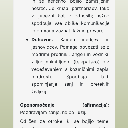
in se nenehno bojijo zamišljenih
nesreč. Je
kristal partnerstev, tako
v ljubezni kot v odnosih; nežno
spodbuja vse oblike komunikacije
in pomaga zaznati laži in prevare.
Duhovne:
Kamen medijev in
jasnovidcev. Pomaga povezati se z
modrimi predniki, angeli in vodniki,
z ljubljenimi ljudmi (telepatsko) in z
vedeževanjem s kozmičnimi zapisi
modrosti. Spodbuja tudi
spominjanje sanj in preteklih
življenj.
Oponomočenje (afirmacija):
Pozdravljam sanje, ne pa iluzij.
Odličen za otroke, ki se bojijo teme.