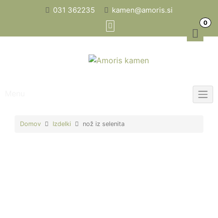
Skip
031 362235
kamen@amoris.si
to
0
content
Menu
Domov
Izdelki
nož iz selenita