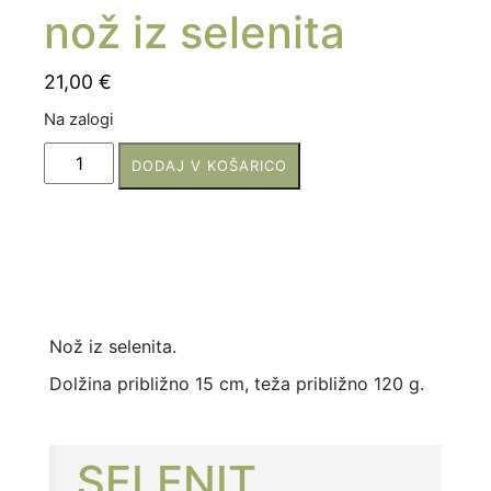
nož iz selenita
21,00
€
Na zalogi
nož
DODAJ V KOŠARICO
iz
selenita
količina
Nož iz selenita.
Dolžina približno 15 cm, teža približno 120 g.
SELENIT