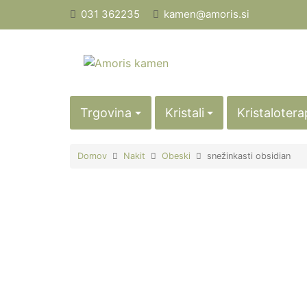
Skip
031 362235
kamen@amoris.si
to
content
Trgovina
Kristali
Kristalotera
Domov
Nakit
Obeski
snežinkasti obsidian