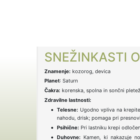
SNEŽINKASTI O
Znamenje:
kozorog, devica
Planet
: Saturn
Čakra:
korenska, spolna in sončni plete
Zdravilne lastnosti:
Telesne:
Ugodno vpliva na krepitev 
nahodu, drisk; pomaga pri presnov
Psihične:
Pri lastniku krepi odloče
Duhovne:
Kamen, ki nakazuje nov