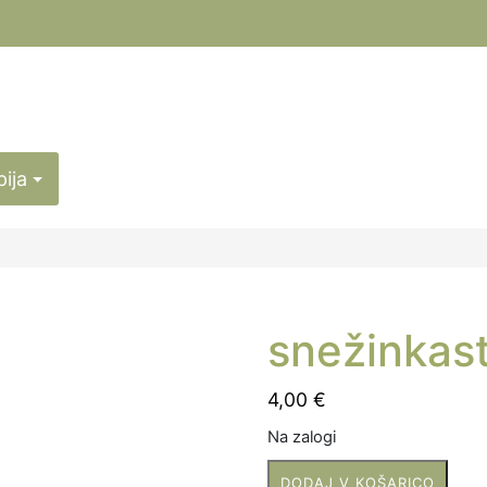
pija
snežinkast
4,00
€
Na zalogi
snežinkasti
DODAJ V KOŠARICO