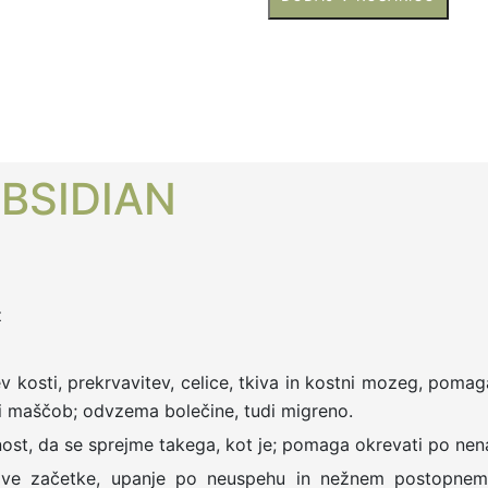
obsidian
količina
BSIDIAN
ž
kosti, prekrvavitev, celice, tkiva in kostni mozeg, pomaga 
i maščob; odvzema bolečine, tudi migreno.
nost, da se sprejme takega, kot je; pomaga okrevati po nen
e začetke, upanje po neuspehu in nežnem postopnem iz