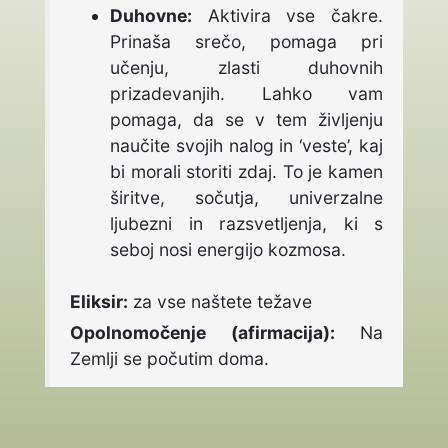
Duhovne:
A
ktivira vse čakre.
Prinaša
srečo, pomaga pri
učenju, zlasti duhovnih
prizadevanjih. Lahko vam
pomaga, da se v tem življenju
naučite svojih nalog in ‘veste’, kaj
bi morali storiti zdaj. To je kamen
širitve, sočutja, univerzalne
ljubezni in razsvetljenja, ki s
seboj nosi energijo kozmosa.
Eliksir:
za vse naštete težave
Opolnomočenje (afirmacija):
Na
Zemlji se počutim doma.