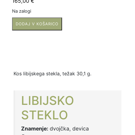
165,00
€
Na zalogi
libijsko
DODAJ V KOŠARICO
steklo
količina
Kos libijskega stekla, težak 30,1 g.
LIBIJSKO
STEKLO
Znamenje:
dvojčka, devica