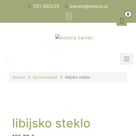
Skip
031 362235
kamen@amoris.si
to
0
content
Menu
Domov
Surovi kristali
libijsko steklo
libijsko steklo